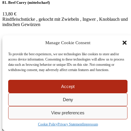
81. Beef Curry (mittelscharf)
13,80 €
Rindfleischstücke , gekocht mit Zwiebeln , Ingwer , Knoblauch und
indischen Gewürzen
Manage Cookie Consent
82. Beef Korma
To provide the best experiences, we use technologies like cookies to store and/or
13,80 €
access device information. Consenting to these technologies will allow us to process
Zartes Rindfleisch in einer Cashew – Creme
data such as browsing behavior or unique IDs on this site. Not consenting or
withdrawing consent, may adversely affect certain features and functions.
83. Beef Madras
Accept
13,80 €
Deny
Eine Spezialität aus dem Süden Indiens , Rindfleischstücke ,
gewürzt mit Senfkömern , Curryblättern und Kokosraspeln
View preferences
Cookie Policy
Privacy Statement
Impressum
84. Beef Vindaloo